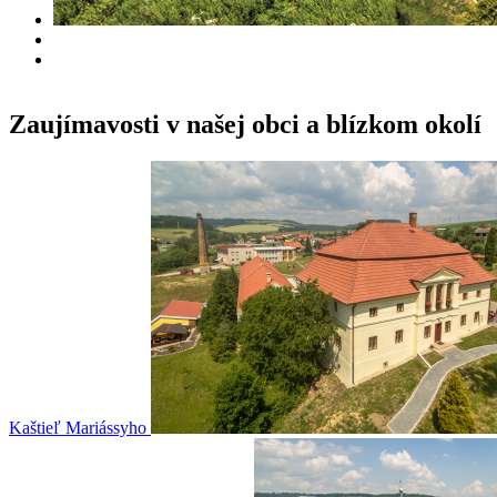
Zaujímavosti v našej obci a blízkom okolí
Kaštieľ Mariássyho