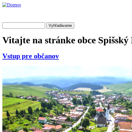
Skočiť na hlavný obsah
Obec
Spišský
Hrušov
Vyhľadávanie
Vyhľadávanie
Vitajte na stránke obce
Spišský
Vstup pre
občanov