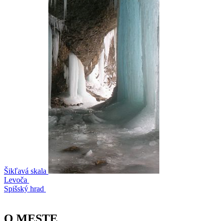
Šikľavá skala
Levoča
Spišský hrad
O MESTE