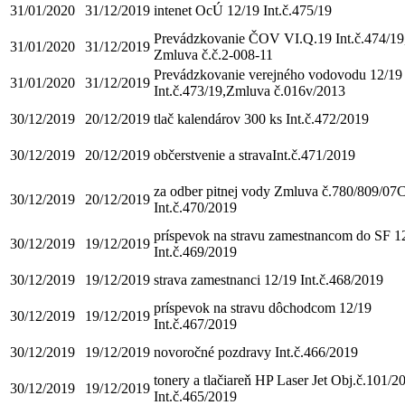
31/01/2020
31/12/2019
intenet OcÚ 12/19 Int.č.475/19
Prevádzkovanie ČOV VI.Q.19 Int.č.474/19
31/01/2020
31/12/2019
Zmluva č.č.2-008-11
Prevádzkovanie verejného vodovodu 12/19
31/01/2020
31/12/2019
Int.č.473/19,Zmluva č.016v/2013
30/12/2019
20/12/2019
tlač kalendárov 300 ks Int.č.472/2019
30/12/2019
20/12/2019
občerstvenie a stravaInt.č.471/2019
za odber pitnej vody Zmluva č.780/809/07
30/12/2019
20/12/2019
Int.č.470/2019
príspevok na stravu zamestnancom do SF 1
30/12/2019
19/12/2019
Int.č.469/2019
30/12/2019
19/12/2019
strava zamestnanci 12/19 Int.č.468/2019
príspevok na stravu dôchodcom 12/19
30/12/2019
19/12/2019
Int.č.467/2019
30/12/2019
19/12/2019
novoročné pozdravy Int.č.466/2019
tonery a tlačiareň HP Laser Jet Obj.č.101/2
30/12/2019
19/12/2019
Int.č.465/2019