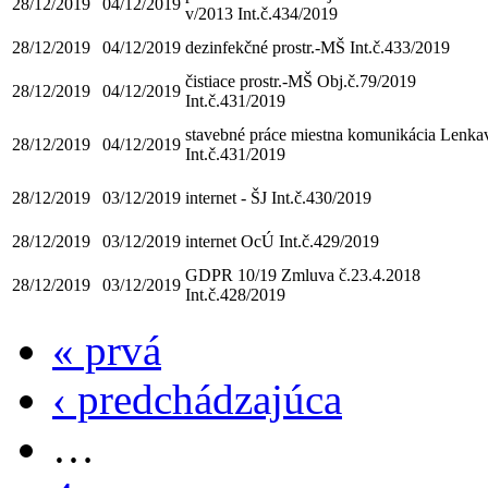
28/12/2019
04/12/2019
v/2013 Int.č.434/2019
28/12/2019
04/12/2019
dezinfekčné prostr.-MŠ Int.č.433/2019
čistiace prostr.-MŠ Obj.č.79/2019
28/12/2019
04/12/2019
Int.č.431/2019
stavebné práce miestna komunikácia Lenka
28/12/2019
04/12/2019
Int.č.431/2019
28/12/2019
03/12/2019
internet - ŠJ Int.č.430/2019
28/12/2019
03/12/2019
internet OcÚ Int.č.429/2019
GDPR 10/19 Zmluva č.23.4.2018
28/12/2019
03/12/2019
Int.č.428/2019
« prvá
Stránky
‹ predchádzajúca
…