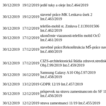
30/12/2019
19/12/2019
jedlé tuky a oleje Int.č.464/2019
stavené práce-MK Lenkava úsek 2
30/12/2019
19/12/2019
Int.č.463/2019
telefón-mobil st. Zmluva č.1139101506
30/12/2019
17/12/2019
Int.č.462/2019
ukončenie viazanosti-telefón mobil OcÚ
30/12/2019
17/12/2019
Int.č.461/2019
stavebné práce:Rekonštrukcia MŠ-práce na
30/12/2019
17/12/2019
Int.č.460/2019
CIZS-architektonická štúdia zdravot.stredis
30/12/2019
17/12/2019
Obj.č.99/2019 Int.č.459/2019
Samsung Galaxy A10 Obj.č.97/2019
30/12/2019
16/12/2019
Int.č.458/2019
30/12/2019
13/12/2019
GDPR 12/19 Int.č.457/2019
príspevok na stravu zamestnancom do SF 1
30/12/2019
12/12/2019
Int.č.456/2019
30/12/2019
12/12/2019
strava zamestnanci 11/19 Int.č.455/2019