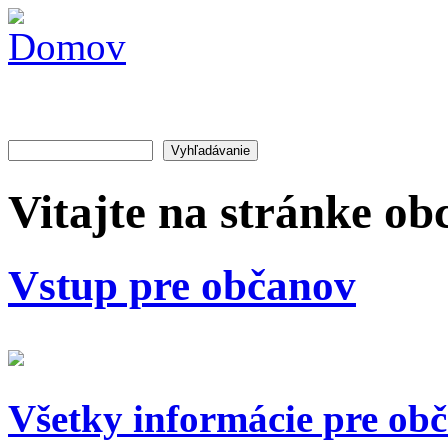
Skočiť na hlavný obsah
Obec
Spišský
Hrušov
Vyhľadávanie
Vyhľadávanie
Vitajte na stránke ob
Vstup pre
občanov
Všetky informácie pre ob