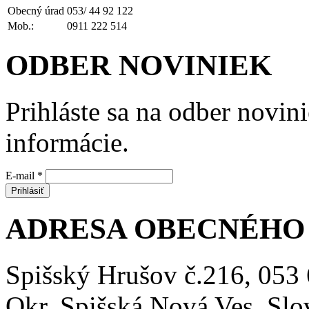
Obecný úrad
053/ 44 92 122
Mob.:
0911 222 514
ODBER NOVINIEK
Prihláste sa na odber novini
informácie.
E-mail
*
ADRESA OBECNÉHO
Spišský Hrušov č.216, 053
Okr. Spišská Nová Ves, Sl