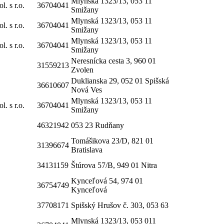
Mlynská 1323/13, 053 11
 s r.o.
36704041
Smižany
Mlynská 1323/13, 053 11
 s r.o.
36704041
Smižany
Mlynská 1323/13, 053 11
 s r.o.
36704041
Smižany
Neresnícka cesta 3, 960 01
31559213
Zvolen
Duklianska 29, 052 01 Spišská
36610607
Nová Ves
Mlynská 1323/13, 053 11
 s r.o.
36704041
Smižany
46321942
053 23 Rudňany
Tomášikova 23/D, 821 01
31396674
Bratislava
34131159
Štúrova 57/B, 949 01 Nitra
Kynceľová 54, 974 01
36754749
Kynceľová
37708171
Spišský Hrušov č. 303, 053 63
Mlynská 1323/13, 053 011