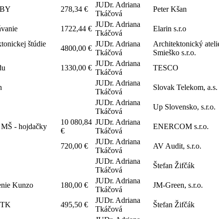
JUDr. Adriana
RBY
278,34 €
Peter Kšan
Tkáčová
JUDr. Adriana
ávanie
1722,44 €
Elarin s.r.o
Tkáčová
tonickej štúdie
JUDr. Adriana
Architektonický ateli
4800,00 €
Tkáčová
Smieško s.r.o.
JUDr. Adriana
du
1330,00 €
TESCO
Tkáčová
JUDr. Adriana
n
Slovak Telekom, a.s.
Tkáčová
JUDr. Adriana
Up Slovensko, s.r.o.
Tkáčová
10 080,84
JUDr. Adriana
a MŠ - hojdačky
ENERCOM s.r.o.
€
Tkáčová
JUDr. Adriana
720,00 €
AV Audit, s.r.o.
Tkáčová
JUDr. Adriana
Štefan Žifčák
Tkáčová
JUDr. Adriana
enie Kunzo
180,00 €
JM-Green, s.r.o.
Tkáčová
JUDr. Adriana
 STK
495,50 €
Štefan Žifčák
Tkáčová