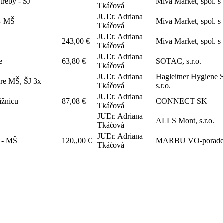
treby - ŠJ
Miva Market, spol. s 
Tkáčová
JUDr. Adriana
 - MŠ
Miva Market, spol. s 
Tkáčová
JUDr. Adriana
243,00 €
Miva Market, spol. s 
Tkáčová
JUDr. Adriana
e
63,80 €
SOTAC, s.r.o.
Tkáčová
JUDr. Adriana
Hagleitner Hygiene 
pre MŠ, ŠJ 3x
Tkáčová
s.r.o.
JUDr. Adriana
ižnicu
87,08 €
CONNECT SK
Tkáčová
JUDr. Adriana
ALLS Mont, s.r.o.
Tkáčová
JUDr. Adriana
v - MŠ
120,,00 €
MARBU VO-poradens
Tkáčová