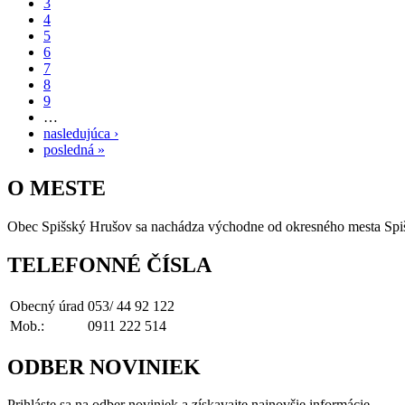
3
4
5
6
7
8
9
…
nasledujúca ›
posledná »
O MESTE
Obec Spišský Hrušov sa nachádza východne od okresného mesta Spišská 
TELEFONNÉ ČÍSLA
Obecný úrad
053/ 44 92 122
Mob.:
0911 222 514
ODBER NOVINIEK
Prihláste sa na odber noviniek a získavajte najnovšie informácie.