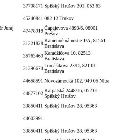
37708171
Spišský Hrušov 301, 053 63
45240841
082 12 Trnkov
ér Juraj
Čapajevova 4893/6, 08001
47478918
Prešov
Kamenné námestie 1/A, 81561
31321828
Bratislava
Karadžičova 10, 82513
35763469
Bratislava
Tomášikova 23/D, 821 01
31396674
Bratislava
44658591
Novozámocká 102, 949 05 Nitra
Karpatská 2448/16, 052 01
44877102
Spišský Hrušov
33850411
Spišský Hrušov 28, 05363
44603991
33850411
Spišský Hrušov 28, 05363