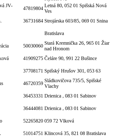
vá JV-
Letná 80, 052 01 Spišská Nová
47819804
Ves
.
36731684
Strojárska 603/85, 069 01 Snina
Bratislava
Stará Kremnička 26, 965 01 Žiar
rácia
50030060
nad Hronom
ková
41909275
Čeláre 90, 991 22 Bušince
37708171
Spišský Hrušov 301, 053 63
Sládkovičova 735/5, Spišské
us
46720359
Vlachy
36453331
Drienica , 083 01 Sabinov
36444081
Drienica , 083 01 Sabinov
.o
52265820
059 72 Vlková
.
51014751
Klincová 35, 821 08 Bratislava