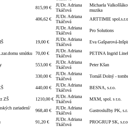
JUDr. Adriana
Michaela Valkoššáko
815,99 €
Tkáčová
muzika
JUDr. Adriana
406,62 €
ARTTIMIE spol.s.r.o
Tkáčová
JUDr. Adriana
Pro Solutions
Tkáčová
JUDr. Adriana
MŠ
19,00 €
Eva Gašparová-Inšpi
Tkáčová
JUDr. Adriana
d.zar.domu smútku
70,00 €
PETINA Ingrid Line
Tkáčová
JUDr. Adriana
y
553,00 €
Peter Kšan
Tkáčová
JUDr. Adriana
330,00 €
Tomáš Dolný - tomb
Tkáčová
JUDr. Adriana
ZŠ
440,00 €
BESNA, s.r.o.
Tkáčová
JUDr. Adriana
rz ZŠ
1210,00 €
MXM, spol. s r.o.
Tkáčová
nských zariadení/
JUDr. Adriana
968,40 €
Gastroslužby PK, s.r
Tkáčová
JUDr. Adriana
u
91,20 €
PROGRUP SK, s.r.o
Tkáčová