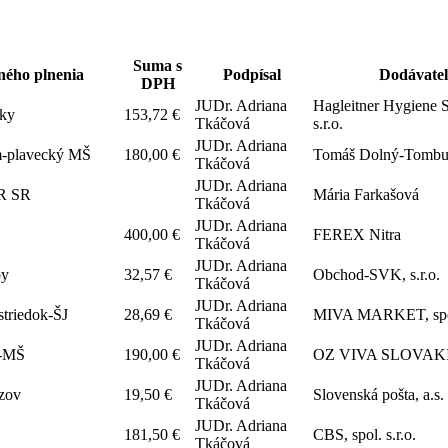
Suma s
ného plnenia
Podpísal
Dodávate
DPH
JUDr. Adriana
Hagleitner Hygiene 
dky
153,72 €
Tkáčová
s.r.o.
JUDr. Adriana
m-plavecký MŠ
180,00 €
Tomáš Dolný-Tombu
Tkáčová
JUDr. Adriana
NR SR
Mária Farkašová
Tkáčová
JUDr. Adriana
400,00 €
FEREX Nitra
Tkáčová
JUDr. Adriana
by
32,57 €
Obchod-SVK, s.r.o.
Tkáčová
JUDr. Adriana
striedok-ŠJ
28,69 €
MIVA MARKET, spol.
Tkáčová
JUDr. Adriana
l-MŠ
190,00 €
OZ VIVA SLOVAK
Tkáčová
JUDr. Adriana
azov
19,50 €
Slovenská pošta, a.s.
Tkáčová
JUDr. Adriana
181,50 €
CBS, spol. s.r.o.
Tkáčová