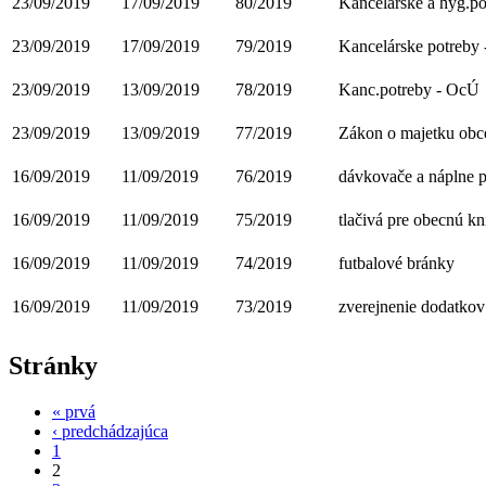
23/09/2019
17/09/2019
80/2019
Kancelárske a hyg.po
23/09/2019
17/09/2019
79/2019
Kancelárske potreby
23/09/2019
13/09/2019
78/2019
Kanc.potreby - OcÚ
23/09/2019
13/09/2019
77/2019
Zákon o majetku obc
16/09/2019
11/09/2019
76/2019
dávkovače a náplne 
16/09/2019
11/09/2019
75/2019
tlačivá pre obecnú kn
16/09/2019
11/09/2019
74/2019
futbalové bránky
16/09/2019
11/09/2019
73/2019
zverejnenie dodatko
Stránky
« prvá
‹ predchádzajúca
1
2