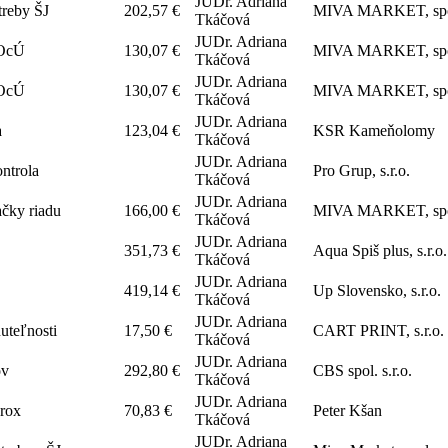
JUDr. Adriana
treby ŠJ
202,57 €
MIVA MARKET, spol.
Tkáčová
JUDr. Adriana
 OcÚ
130,07 €
MIVA MARKET, spol.
Tkáčová
JUDr. Adriana
 OcÚ
130,07 €
MIVA MARKET, spol.
Tkáčová
JUDr. Adriana
a
123,04 €
KSR Kameňolomy
Tkáčová
JUDr. Adriana
ontrola
Pro Grup, s.r.o.
Tkáčová
JUDr. Adriana
čky riadu
166,00 €
MIVA MARKET, spol.
Tkáčová
JUDr. Adriana
351,73 €
Aqua Spiš plus, s.r.o.
Tkáčová
JUDr. Adriana
419,14 €
Up Slovensko, s.r.o.
Tkáčová
JUDr. Adriana
uteľnosti
17,50 €
CART PRINT, s.r.o.
Tkáčová
JUDr. Adriana
ov
292,80 €
CBS spol. s.r.o.
Tkáčová
JUDr. Adriana
erox
70,83 €
Peter Kšan
Tkáčová
JUDr. Adriana