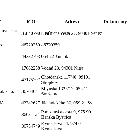
ľ
IČO
Adresa
Dokumenty
Slovensko
35840790
Diaľničná cesta 27, 90301 Senec
s
46720359
46720359
44332793
053 22 Jamník
17682258
Vodná 23, 94901 Nitra
Chotčanská 117/40, 09101
47175397
Stropkov
Mlynská 1323/13, 053 11
 s r.o.
36704041
Smižany
IA
42342627
Jilemnického 30, 059 21 Svit
Partizánska cesta 9, 975 99
36631124
Banská Bystrica
Kynceľová 54, 974 01
36754749
Kynceľová