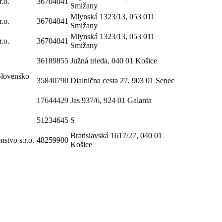
r.o.
36704041
Smižany
Mlynská 1323/13, 053 011
r.o.
36704041
Smižany
Mlynská 1323/13, 053 011
r.o.
36704041
Smižany
36189855
Južná trieda, 040 01 Košice
Slovensko
35840790
Dialnična cesta 27, 903 01 Senec
17644429
Jas 937/6, 924 01 Galanta
51234645
S
Bratislavská 1617/27, 040 01
tvo s.r.o.
48259900
Košice